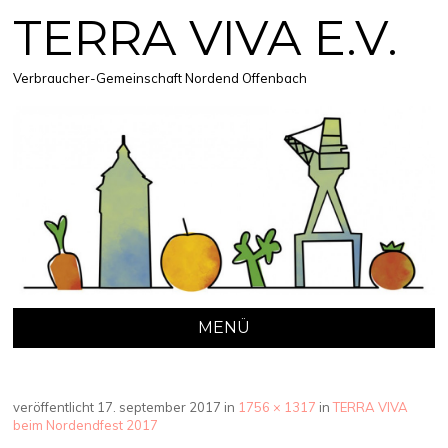
TERRA VIVA E.V.
Verbraucher-Gemeinschaft Nordend Offenbach
MENÜ
ZUM
INHALT
veröffentlicht
SPRINGEN
17. september 2017
in
1756 × 1317
in
TERRA VIVA
beim Nordendfest 2017