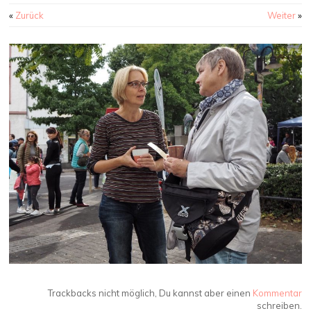
«
Zurück
Weiter
»
Trackbacks nicht möglich, Du kannst aber einen
Kommentar
schreiben.