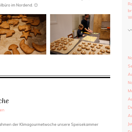
Ro
lbüro im Nordend. 🙂
br
W
N
S
Au
N
Ma
che
Au
D
nen
Au
Ju
m Rahmen der Klimagourmetwoche unsere Speisekammer