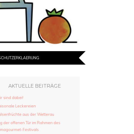
SCHUTZERKLAERUNG
AKTUELLE BEITRÄGE
r sind dabei!
isonale Leckereien
lsenfrüchte aus der Wetterau
g der offenen Tür im Rahmen des
imagourmet-Festivals