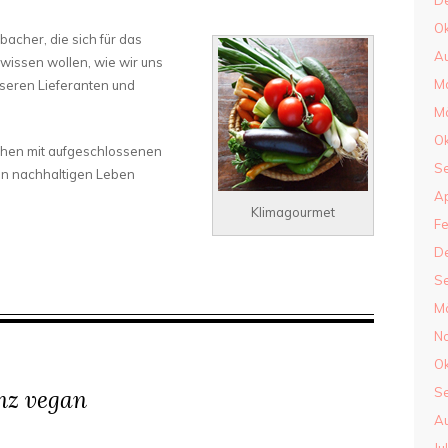
D
Ok
bacher, die sich für das
Au
wissen wollen, wie wir uns
Ma
seren Lieferanten und
M
Ok
ächen mit aufgeschlossenen
S
en nachhaltigen Leben
Ap
Klimagourmet
Fe
D
S
M
N
Ok
S
nz vegan
Au