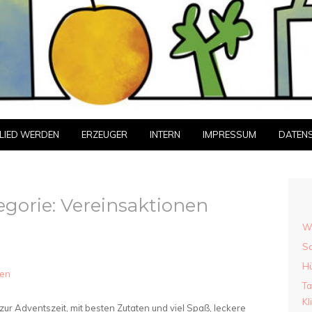
LIED WERDEN
ERZEUGER
INTERN
IMPRESSUM
DATEN
egorie:
Vereinsaktionen
Wi
Sa
Hü
nen
Ta
Kl
r Adventszeit, mit besten Zutaten und viel Spaß, leckere