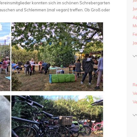
Ju
 Vereinsmitglieder konnten sich im schönen Schrebergarten
Ju
lauschen und Schlemmen (mal vegan) treffen. Ob Groß oder
Ap
M
Fe
Ja
R
Ve
Ve