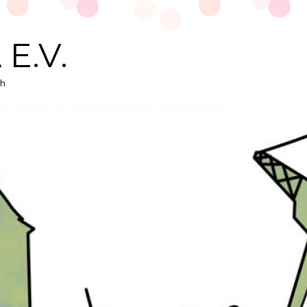
E.V.
ch