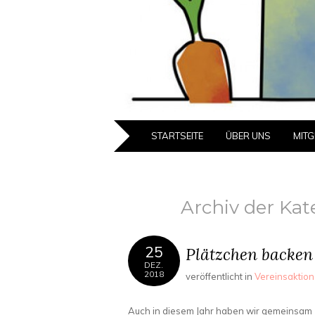
ZUM
STARTSEITE
ÜBER UNS
MITG
INHALT
SPRINGEN
Archiv der Kat
25
Plätzchen backen
DEZ.
2018
veröffentlicht in
Vereinsaktio
Auch in diesem Jahr haben wir gemeinsam zu