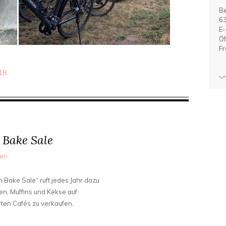
Be
63
E-
Öf
Fr
018
 Bake Sale
nen
Bake Sale“ ruft jedes Jahr dazu
en, Muffins und Kekse auf
erten Cafés zu verkaufen.