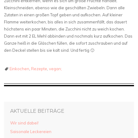
Zucchini entkernen, wenn es sich um große Früchte handelt.
Kleinschneiden, ebenso wie die geschälten Zwiebeln. Dann alle
Zutaten in einen großen Topf geben und aufkochen. Auf kleiner
Flamme weiterkochen, bis alles in sich zusammenfällt, das dauert
höchstens ein paar Minuten, die Zucchini nicht zu weich kochen.
Dann evt mit 2 EL Mehl abbinden und nochmals kurz aufkochen. Das
Ganze heiß in die Gläschen füllen, die sofort zuschrauben und auf
den Deckel stellen bis sie kalt sind. Und fertig 🙂
Einkochen
,
Rezepte
,
vegan;
AKTUELLE BEITRÄGE
Wir sind dabei!
Saisonale Leckereien