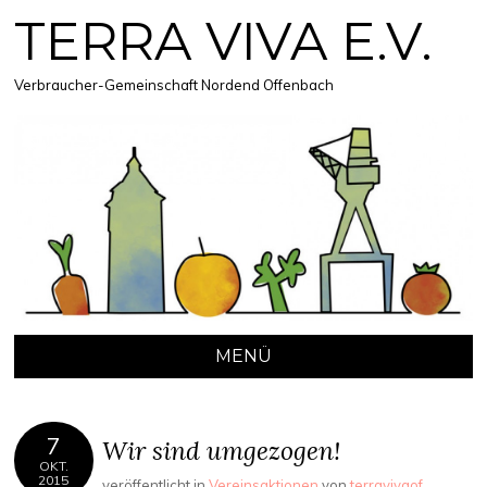
TERRA VIVA E.V.
Verbraucher-Gemeinschaft Nordend Offenbach
MENÜ
ZUM
INHALT
7
SPRINGEN
Wir sind umgezogen!
OKT.
2015
veröffentlicht in
Vereinsaktionen
von
terravivaof