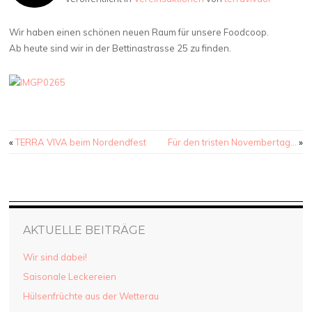
Wir haben einen schönen neuen Raum für unsere Foodcoop.
Ab heute sind wir in der Bettinastrasse 25 zu finden.
Beitragsnavigation
«
TERRA VIVA beim Nordendfest
Für den tristen Novembertag…
»
AKTUELLE BEITRÄGE
Wir sind dabei!
Saisonale Leckereien
Hülsenfrüchte aus der Wetterau